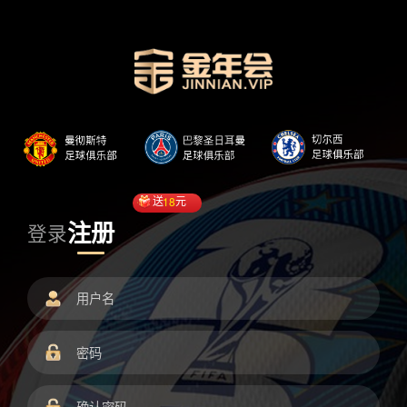
送
18
元
注册
登录